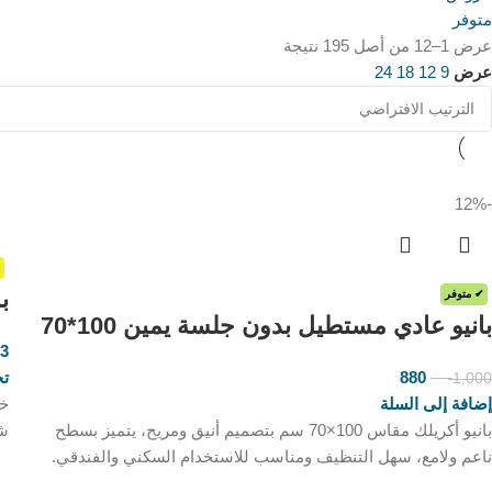
متوفر
عرض 1–12 من أصل 195 نتيجة
عرض
9
12
18
24
-12%
ب
✔ متوفر
بانيو عادي مستطيل بدون جلسة يمين 100*70
23
880
تح
1,000
ر.س
ر.س
إضافة إلى السلة
بانيو أكريلك مقاس 100×70 سم بتصميم أنيق ومريح، يتميز بسطح
شه
ناعم ولامع، سهل التنظيف ومناسب للاستخدام السكني والفندقي.