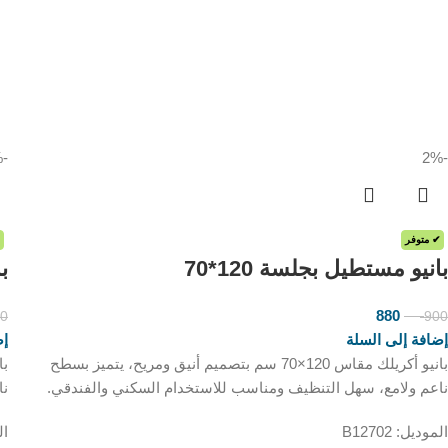
-10%
-2%
✔ متوفر
بانيو مستطيل بجلسة 120*70
با
880
40
900
ر.س
ر.س
إضافة إلى السلة
إض
بانيو أكريلك مقاس 120×70 سم بتصميم أنيق ومريح، يتميز بسطح
ناعم ولامع، سهل التنظيف ومناسب للاستخدام السكني والفندقي.
نا
الموديل: B12702
الم