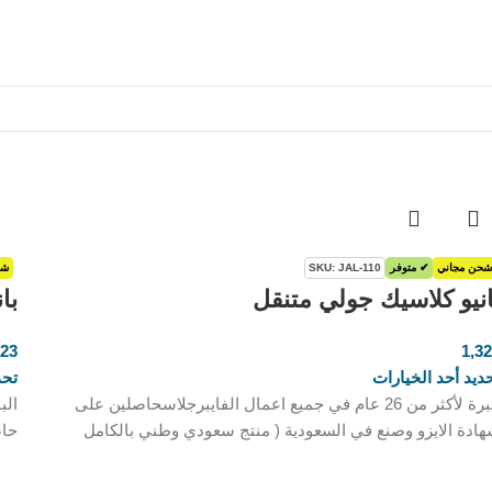
شحن مجاني
✔ متوفر
SKU: JAL-110
شح
انيو كلاسيك جولي متنقل
با
323
1,3
ر.س
ديد أحد الخيارات
تحد
خبرة لأكثر من 26 عام في جميع اعمال الفايبرجلاسحاصلين على
ادة الايزو وصنع في السعودية ( منتج سعودي وطني بالكامل
حاص