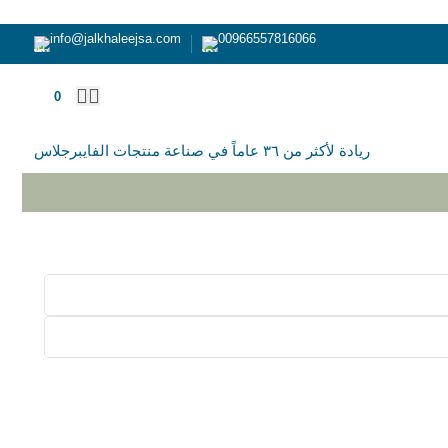
info@jalkhaleejsa.com
00966557816066
0
ر.س
ريادة لأكثر من ٣٦ عاماً في صناعة منتجات الفايبرجلاس