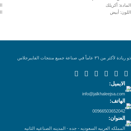
المادة: أكريلك
ال
اللون: أبيض
ال
ذو ريادة لأكثر من ٣٦ عاماً في صناعة جميع منتجات الفايبرجلاس
الايميل:
info@jalkhaleejsa.com
الهاتف:
00966503652042
العنوان:
المملكه العربيه السعوديه - جده - المدينه الصناعيه الثانيه