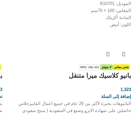
الموديل: B10701
المقاس: 100 × 70سم
المادة: أكريلك
اللون: أبيض
شحن مجاني
✔ متوفر
SKU: JAL-111
بانيو كلاسيك ميرا متنقل
ب
23
1,323
ر.س
إضافة إلى السلة
تح
البانيوهات بخبرة لأكثر من 26 عام في جميع اعمال الفايبرجلاس
حاصلين على شهادة الايزو وصنع في السعودية ( منتج سعودي
شه