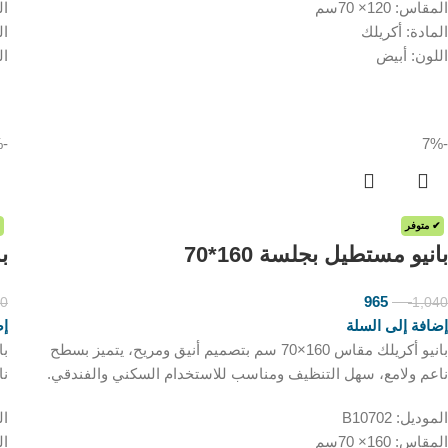
المقاس: 120× 70سم
الم
المادة: أكريلك
ال
اللون: أبيض
ال
-16%
-7%
✔ متوفر
بانيو مستطيل بجلسة 160*70
با
965
50
1,040
ر.س
ر.س
إضافة إلى السلة
إض
بانيو أكريلك مقاس 160×70 سم بتصميم أنيق ومريح، يتميز بسطح
ناعم ولامع، سهل التنظيف ومناسب للاستخدام السكني والفندقي.
نا
الموديل: B10702
الم
المقاس: 160× 70سم
الم