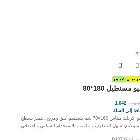
ن مجاني
✔ متوفر
يو مستطيل 180*80
1,042
1,
ر.س
ر.س
فة إلى السلة
بانيو أكريلك مقاس 160×70 سم بتصميم أنيق ومريح، يتميز بسطح
م ولامع، سهل التنظيف ومناسب للاستخدام السكني والفندقي.
يل: B10702