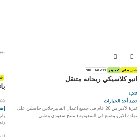
-20%
شحن مجاني
✔ متوفر
SKU: JAL-113
انيو كلاسيكي ريحانه متنقل
شح
بان
1,3
ر.س
ديد أحد الخيارات
300
بخبرة لأكثر من 26 عام في جميع اعمال الفايبرجلاس حاصلين على
إضا
ادة الايزو وصنع في السعودية ( منتج سعودي وطني
ناع
المود