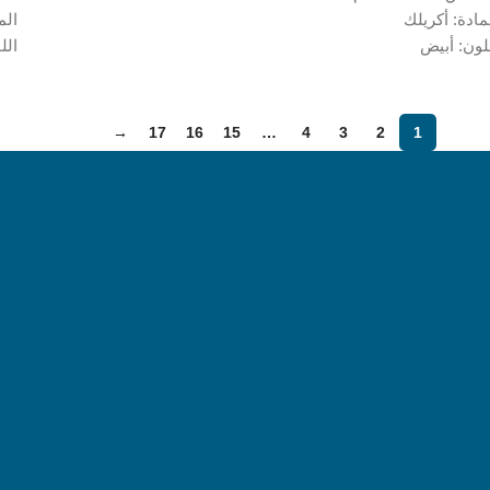
مادة: أكريلك
الم
لون: أبيض
الل
→
17
16
15
…
4
3
2
1