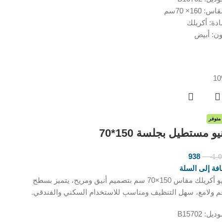
س: 160× 70سم
ادة: أكريلك
ون: أبيض
متوفر
يو مستطيل بجلسة 150*70
938
1,
ر.س
ر.س
فة إلى السلة
بانيو أكريلك مقاس 150×70 سم بتصميم أنيق ومريح، يتميز بسطح
م ولامع، سهل التنظيف ومناسب للاستخدام السكني والفندقي.
يل: B15702