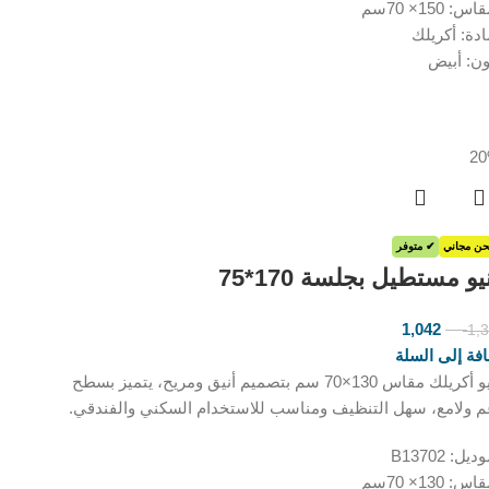
س: 150× 70سم
ادة: أكريلك
ون: أبيض
ن مجاني
✔ متوفر
يو مستطيل بجلسة 170*75
1,042
1,
ر.س
ر.س
فة إلى السلة
بانيو أكريلك مقاس 130×70 سم بتصميم أنيق ومريح، يتميز بسطح
م ولامع، سهل التنظيف ومناسب للاستخدام السكني والفندقي.
يل: B13702
س: 130× 70سم