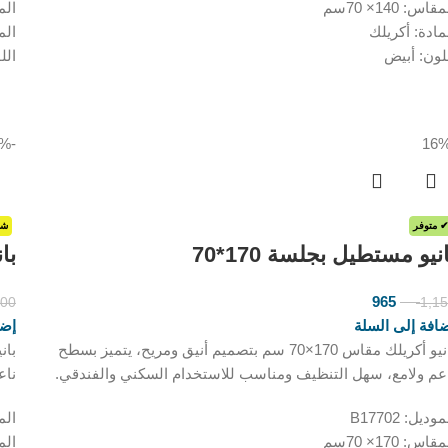
قاس: 140× 70سم
المقا
مادة: أكريلك
الم
لون: أبيض
الل
-20%
✔ متوفر
شح
نيو مستطيل بجلسة 170*70
بان
965
300
1,1
ر.س
ر.س
افة إلى السلة
إضا
بانيو أكريلك مقاس 170×70 سم بتصميم أنيق ومريح، يتميز بسطح
عم ولامع، سهل التنظيف ومناسب للاستخدام السكني والفندقي.
ناع
وديل: B17702
المود
قاس: 170× 70سم
المقا