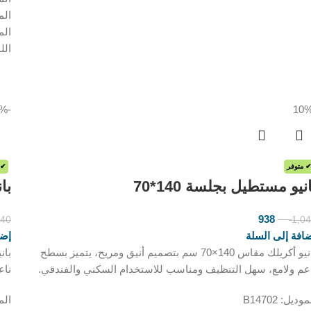
المقا
الم
الل
-10%
✔ متوفر
✔ 
نيو مستطيل بجلسة 140*70
بان
938
040
1,0
ر.س
ر.س
افة إلى السلة
إضا
بانيو أكريلك مقاس 140×70 سم بتصميم أنيق ومريح، يتميز بسطح
عم ولامع، سهل التنظيف ومناسب للاستخدام السكني والفندقي.
ناع
وديل: B14702
المود