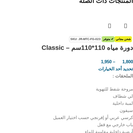
المنتجات ذات الصلة
شحن مجاني
✔ متوفر
SKU: JR-MTC-FG-023
دورة مياه 110*110سم – Classic
1,950
–
1,800
ر.س
ر.س
تحديد أحد الخيارات
الملحقات :
مروحة شفط للتهوية
لي شطاف
لمبة داخلية
سيفون
كرسي عربي أو إفرنجي حسب اختيار العميل
باب خارجي مع قفل
أرضية داخلية مقاومة للماء