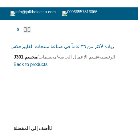
info@jalkhaleejsa.com
00966557816066
0
ر.س
ريادة لأكثر من ٣٦ عاماً في صناعة منتجات الفايبرجلاس
الرئيسية
/
قسم الاعمال الخاصه
/
مجسمات
/
مجسم J301
Back to products
أضف إلى المفضلة