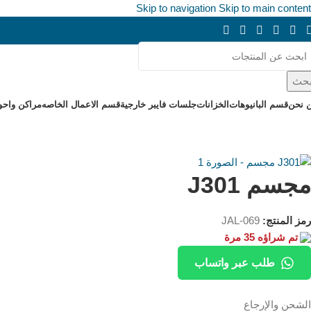
Skip to navigation
Skip to main content
حث
 نحن
قسم البانيوهات
الخزانات
جلسات فايبر خارجية
قسم الاعمال الخاصه
مراكن واحو
مجسم J301
رمز المنتج:
JAL-069
تم شراؤه 35 مرة
طلب عبر واتساب
الشحن والإرجاع