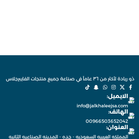
الطلب.
متوفر بعدة مقاسات وألوان حسب
إمكانية تنفيذ صحن سفلي، قاعدة،
الطلب.
أرجل، كفرات، أو إضاءة حسب
إمكانية تنفيذ صحن سفلي، قاعدة،
التصميم المطلوب.
أرجل، كفرات، أو إضاءة حسب
التصميم المطلوب.
ذو ريادة لأكثر من ٣٦ عاماً في صناعة جميع منتجات الفايبرجلاس
الايميل:
info@jalkhaleejsa.com
الهاتف:
00966503652042
العنوان:
المملكه العربيه السعوديه - جده - المدينه الصناعيه الثانيه