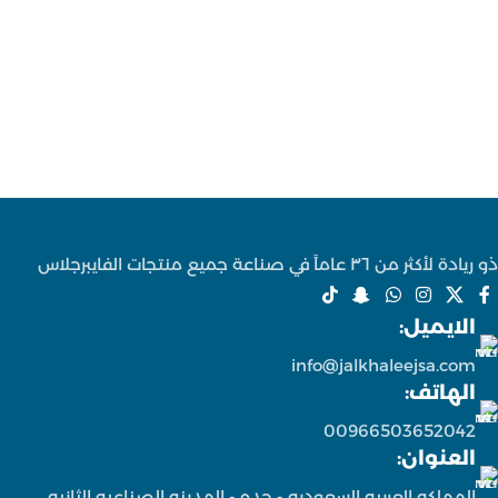
الطلب.
الطلب.
إمكانية تنفيذ صحن سفلي، قاعدة،
إمكانية تنفيذ صحن سفلي، قاعدة،
أرجل، كفرات، أو إضاءة حسب
أرجل، كفرات، أو إضاءة حسب
التصميم المطلوب.
التصميم المطلوب.
ذو ريادة لأكثر من ٣٦ عاماً في صناعة جميع منتجات الفايبرجلاس
الايميل:
info@jalkhaleejsa.com
الهاتف:
00966503652042
العنوان:
المملكه العربيه السعوديه - جده - المدينه الصناعيه الثانيه