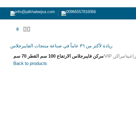
info@jalkhaleejsa.com
00966557816066
0
ر.س
ريادة لأكثر من ٣٦ عاماً في صناعة منتجات الفايبرجلاس
اعية
/
مراكن VIP
/
مركن فايبرجلاس الارتفاع 100 سم القطر 70 سم
Back to products