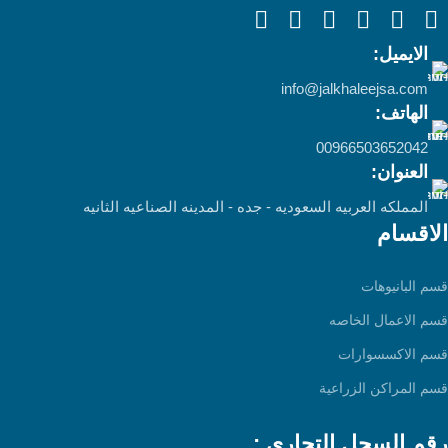
الايميل:
info@jalkhaleejsa.com
الهاتف:
00966503652042
العنوان:
المملكه العربيه السعوديه - جده - المدينه الصناعيه الثانيه
الاقسام
قسم البانيوهات
قسم الاعمال الخاصه
قسم الاكسسوارات
قسم المراكن الزراعية
رقم السجل التجاري :