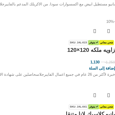
بانيو مستطيل ابيض مع اكسسوارات سودا. من الاكريلك المدعم بالفايبرجلا
-10%
شحن مجاني
✔ متوفر
SKU: JAL-015
زاويه ملكه 120×120
1,130
1,250
ر.س
ر.س
إضافة إلى السلة
خبرة لأكثر من 26 عام في جميع اعمال الفايبرجلاسحاصلين على شهادة الايزو وصنع في السعودية ( منتج سعودي وطني بالكامل
شحن مجاني
✔ متوفر
SKU: JAL-041
بانيو كلاسيك لانا متنقل