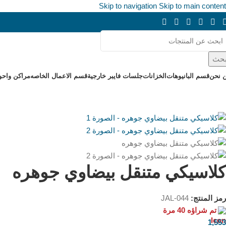
Skip to navigation
Skip to main content
حث
 نحن
قسم البانيوهات
الخزانات
جلسات فايبر خارجية
قسم الاعمال الخاصه
مراكن واحو
كلاسيكي متنقل بيضاوي جوهره
رمز المنتج:
JAL-044
تم شراؤه 40 مرة
ر.س
1,553