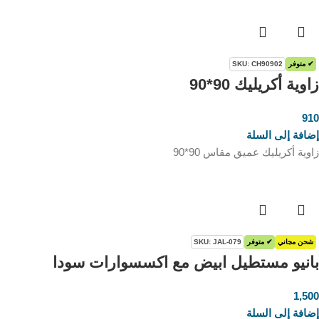
✔ متوفر
SKU: CH90902
زاوية أكريليك 90*90
910
ر.س
إضافة إلى السلة
زاوية أكريليك عميق مقاس 90*90
شحن مجاني
✔ متوفر
SKU: JAL-079
بانيو مستطيل ابيض مع اكسسوارات سودا
1,500
ر.س
إضافة إلى السلة