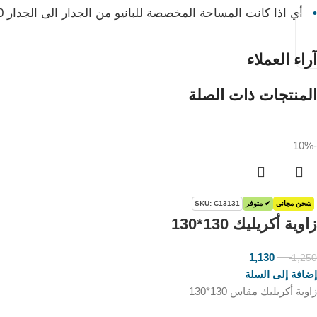
أي اذا كانت المساحة المخصصة للبانيو من الجدار الى الجدار 170 ×70 سم فإن مقاس البانيو المناسب هو 160 × 70 سم
آراء العملاء
المنتجات ذات الصلة
-10%
شحن مجاني
✔ متوفر
SKU: C13131
زاوية أكريليك 130*130
1,130
1,250
ر.س
ر.س
إضافة إلى السلة
زاوية أكريليك مقاس 130*130