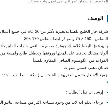
المخصص له لضمان عمر افتراضي أطول وأداء مستقر.
الوصف
شركة جار الخليج للصناعةبخيرة لأكثر من 26 عام في جميع أعمال الفايبرجلاسحاصليين على شهادة الأيزو (منتج سعودي وطني بالكامل )مواصفات المنتج :
المقاس : 150 × 75 ومتوافر ايضا بمقاس 170 ×80
بانيو فوق البلاط كلاسيك جوهرة مصنع من انقى خامات الفايبرجلاس
ألوان ميتالك تحافظ على لمعتها ورونقها وتعطيك طابع ولمسة من ا
القواعد من الألومنيوم الصافي المقاوم للصدأ
ضمان ذهبي خمس سنوات
جميع الاسعار تشمل الضريبة و الشحن ل ( مكة – الطائف – جدة )
إرشادات قبل الطلب :
برجاء العلم انه لابد من وجود مساحة اكبر من مساحة البانيو المطلوب في حدود 8 او 10 سم لإتمام دخول البانيو