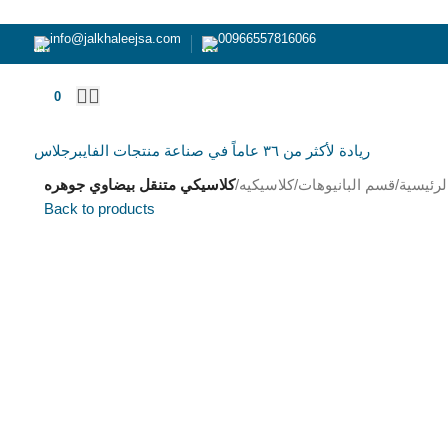
info@jalkhaleejsa.com
00966557816066
0
ر.س
ريادة لأكثر من ٣٦ عاماً في صناعة منتجات الفايبرجلاس
لرئيسية
/
قسم البانيوهات
/
كلاسيكيه
/
كلاسيكي متنقل بيضاوي جوهره
Back to products