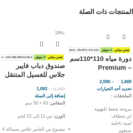
المنتجات ذات الصلة
-19%
شحن مجاني
✔ متوفر
SKU: JR-MTC-FG-022
دورة مياه 110*110سم
شحن مجاني
✔ متوفر
KU: JAK-MB-WASH-BLK
صندوق دباب فايبر
– Premium
جلاس للغسيل المتنقل
2,000
–
1,600
ر.س
ر.س
تحديد أحد الخيارات
1,093
1,350
ر.س
ر.س
الملحقات :
إضافة إلى السلة
المقاس:
63 × 50 سم
مروحة شفط للتهوية
لي شطاف
الوزن:
من 11 إلى 12 كجم
لمبة داخلية
مصنوع من الفايبر جلاس بسماكة لا
سيفون