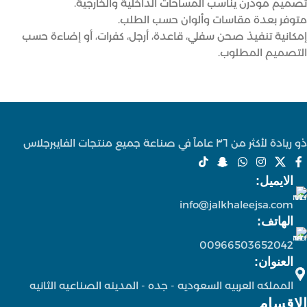
تصميم مودرن يناسب المساحات الداخلية والخارجية.
متوفر بعدة مقاسات وألوان حسب الطلب.
إمكانية تنفيذ صحن سفلي، قاعدة، أرجل، كفرات، أو إضاءة حسب
التصميم المطلوب.
ذو ريادة لأكثر من ٣٦ عاماً في صناعة جميع منتجات الفايبرجلاس
الايميل:
info@jalkhaleejsa.com
الهاتف:
00966503652042
العنوان:
المملكه العربيه السعوديه - جده - المدينه الصناعيه الثانيه
الاقسام