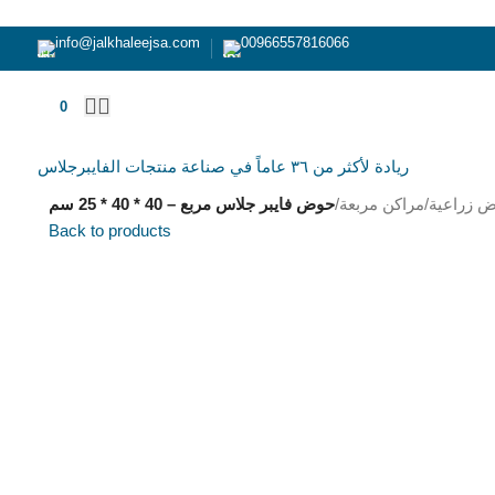
info@jalkhaleejsa.com
00966557816066
0
ر.س
ريادة لأكثر من ٣٦ عاماً في صناعة منتجات الفايبرجلاس
ض زراعية
/
مراكن مربعة
/
حوض فايبر جلاس مربع – 40 * 40 * 25 سم
Back to products