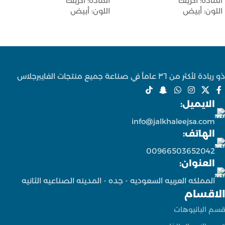
المادة: أكريلك
المادة: أكريلك
اللون: أبيض
اللون: أبيض
ذو ريادة لأكثر من ٣٦ عاماً في صناعة جميع منتجات الفايبرجلاس
الايميل:
info@jalkhaleejsa.com
الهاتف:
00966503652042
العنوان:
المملكه العربيه السعوديه - جده - المدينه الصناعيه الثانيه
الاقسام
قسم البانيوهات