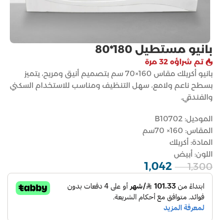
بانيو مستطيل 180*80
تم شراؤه 32 مرة
بانيو أكريلك مقاس 160×70 سم بتصميم أنيق ومريح، يتميز
بسطح ناعم ولامع، سهل التنظيف ومناسب للاستخدام السكني
والفندقي.
الموديل: B10702
المقاس: 160× 70سم
المادة: أكريلك
اللون: أبيض
1,042
1,300
ر.س
ر.س