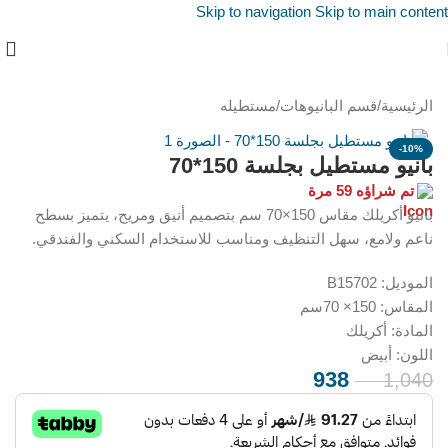
Skip to navigation
Skip to main content
الرئيسية
/
قسم البانيوهات
/
مستطيله
-10%
بانيو مستطيل بجلسة 150*70
تم شراؤه 59 مرة
بانيو أكريلك مقاس 150×70 سم بتصميم أنيق ومريح، يتميز بسطح
ناعم ولامع، سهل التنظيف ومناسب للاستخدام السكني والفندقي.
الموديل: B15702
المقاس: 150× 70سم
المادة: أكريلك
اللون: أبيض
938
1,040
ر.س
ر.س