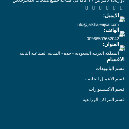
ذو ريادة لأكثر من ٣٦ عاماً في صناعة جميع منتجات الفايبرجلاس
الايميل:
info@jalkhaleejsa.com
الهاتف:
00966503652042
العنوان:
المملكه العربيه السعوديه - جده - المدينه الصناعيه الثانيه
الاقسام
قسم البانيوهات
قسم الاعمال الخاصه
قسم الاكسسوارات
قسم المراكن الزراعية